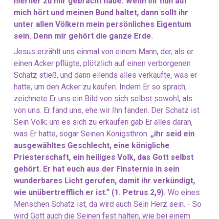
hierher zu mir gebracht habe. Wenn ihr nun auf
mich hört und meinen Bund haltet, dann sollt ihr
unter allen Völkern mein persönliches Eigentum
sein. Denn mir gehört die ganze Erde.
Jesus erzählt uns einmal von einem Mann, der, als er
einen Acker pflügte, plötzlich auf einen verborgenen
Schatz stieß, und dann eilends alles verkaufte, was er
hatte, um den Acker zu kaufen. Indem Er so sprach,
zeichnete Er uns ein Bild von sich selbst sowohl, als
von uns. Er fand uns, ehe wir Ihn fanden. Der Schatz ist
Sein Volk; um es sich zu erkaufen gab Er alles daran,
was Er hatte, sogar Seinen Königsthron.
„ihr seid ein
ausgewähltes Geschlecht, eine königliche
Priesterschaft, ein heiliges Volk, das Gott selbst
gehört. Er hat euch aus der Finsternis in sein
wunderbares Licht gerufen, damit ihr verkündigt,
wie unübertrefflich er ist.“ (1. Petrus 2,9).
Wo eines
Menschen Schatz ist, da wird auch Sein Herz sein. - So
wird Gott auch die Seinen fest halten, wie bei einem