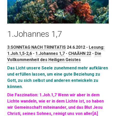
1.Johannes 1,7
3.SONNTAG NACH TRINITATIS
24.6.2012 -
Lesung:
1.Joh.1,5-2,6
-
1.Johannes 1,7
-
CHAÄHN 22
-
Die
Vollkommenheit des Heiligen Geistes
Das Licht unsere Seele zunehmend mehr aufklären
und erfüllen lassen, um eine gute Beziehung zu
Gott, zu sich selbst und anderen entwickeln zu
können.
Die Faszination: 1.Joh.1,7 Wenn wir aber in dem
Lichte wandeln, wie er in dem Lichte ist, so haben
wir Gemeinschaft miteinander, und das Blut Jesu
Christi, seines Sohnes, reinigt uns von aller[A]