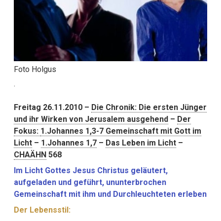
Foto Holgus
.
Freitag 26.11.2010 –
Die Chronik: Die ersten Jünger
und ihr Wirken von Jerusalem ausgehend
–
Der
Fokus:
1.Johannes 1,3-7 Gemeinschaft mit Gott im
Licht
–
1.Johannes 1,7
–
Das Leben im Licht
–
CHAÄHN
568
Im Licht Gottes Jesus Christus geläutert,
aufgeladen und geführt, ununterbrochen
Gemeinschaft mit ihm und Durchleuchteten erleben
Der Lebensstil: