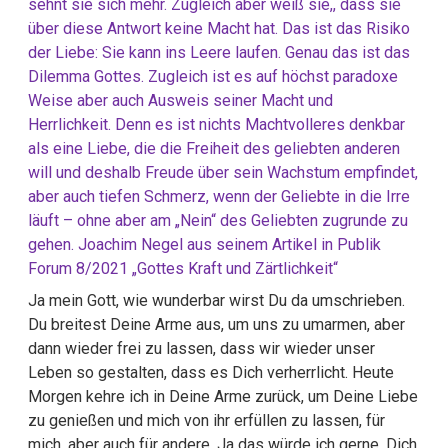
sehnt sie sich mehr. Zugleich aber weiß sie,, dass sie
über diese Antwort keine Macht hat. Das ist das Risiko
der Liebe: Sie kann ins Leere laufen. Genau das ist das
Dilemma Gottes. Zugleich ist es auf höchst paradoxe
Weise aber auch Ausweis seiner Macht und
Herrlichkeit. Denn es ist nichts Machtvolleres denkbar
als eine Liebe, die die Freiheit des geliebten anderen
will und deshalb Freude über sein Wachstum empfindet,
aber auch tiefen Schmerz, wenn der Geliebte in die Irre
läuft – ohne aber am „Nein“ des Geliebten zugrunde zu
gehen. Joachim Negel aus seinem Artikel in Publik
Forum 8/2021 „Gottes Kraft und Zärtlichkeit“
Ja mein Gott, wie wunderbar wirst Du da umschrieben.
Du breitest Deine Arme aus, um uns zu umarmen, aber
dann wieder frei zu lassen, dass wir wieder unser
Leben so gestalten, dass es Dich verherrlicht. Heute
Morgen kehre ich in Deine Arme zurück, um Deine Liebe
zu genießen und mich von ihr erfüllen zu lassen, für
mich, aber auch für andere. Ja das würde ich gerne, Dich