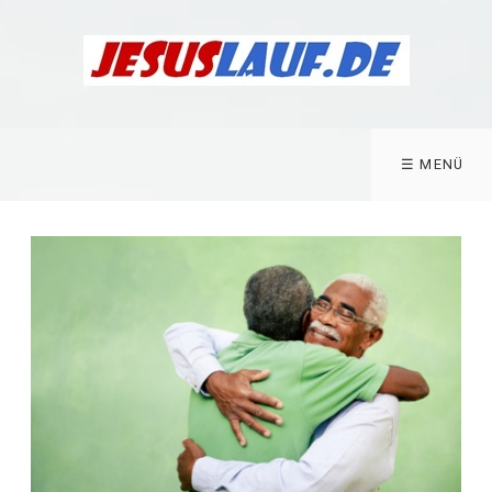
☰ MENÜ