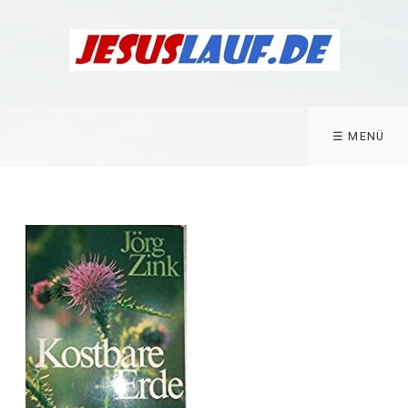
☰ MENÜ