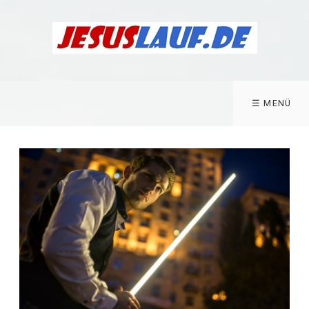
☰ MENÜ