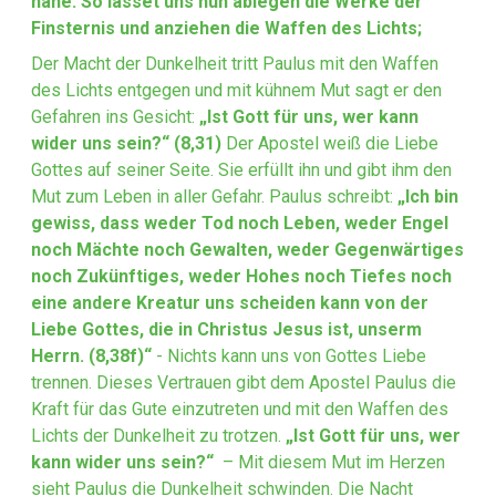
nahe. So lasset uns nun ablegen die Werke der
Finsternis und anziehen die Waffen des Lichts;
Der Macht der Dunkelheit tritt Paulus mit den Waffen
des Lichts entgegen und mit kühnem Mut sagt er den
Gefahren ins Gesicht:
„Ist Gott für uns, wer kann
wider uns sein?“ (8,31)
Der Apostel weiß die Liebe
Gottes auf seiner Seite. Sie erfüllt ihn und gibt ihm den
Mut zum Leben in aller Gefahr. Paulus schreibt:
„Ich bin
gewiss, dass weder Tod noch Leben, weder Engel
noch Mächte noch Gewalten, weder Gegenwärtiges
noch Zukünftiges, weder Hohes noch Tiefes noch
eine andere Kreatur uns scheiden kann von der
Liebe Gottes, die in Christus Jesus ist, unserm
Herrn. (8,38f)“
- Nichts kann uns von Gottes Liebe
trennen. Dieses Vertrauen gibt dem Apostel Paulus die
Kraft für das Gute einzutreten und mit den Waffen des
Lichts der Dunkelheit zu trotzen.
„Ist Gott für uns, wer
kann wider uns sein?“
– Mit diesem Mut im Herzen
sieht Paulus die Dunkelheit schwinden. Die Nacht