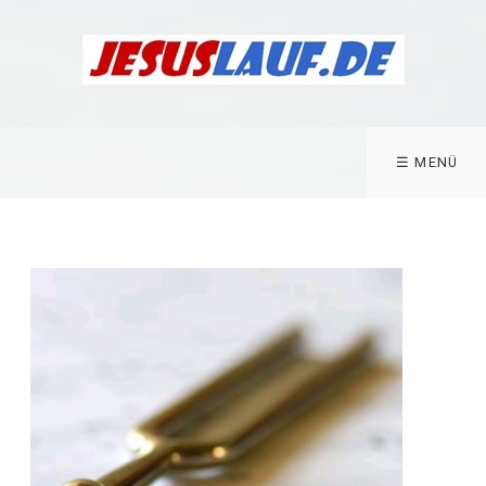
☰ MENÜ