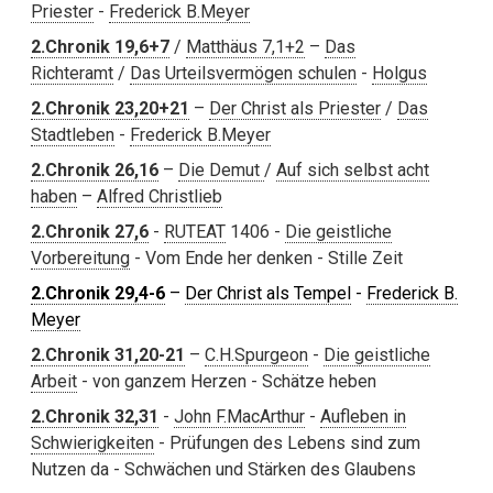
Priester
-
Frederick B.Meyer
2.Chronik 19,6+7
/
Matthäus 7,1+2
–
Das
Richteramt
/
Das Urteilsvermögen schulen
-
Holgus
2.Chronik 23,20+21
–
Der Christ als Priester
/
Das
Stadtleben
-
Frederick B.Meyer
2.Chronik 26,16
–
Die Demut
/
Auf sich selbst acht
haben
–
Alfred Christlieb
2.Chronik 27,6
-
RUTEAT
1406 -
Die geistliche
Vorbereitung
- Vom Ende her denken - Stille Zeit
2.Chronik 29,4-6
–
Der Christ als Tempel
-
Frederick B.
Meyer
2.Chronik 31,20-21
–
C.H.Spurgeon
-
Die geistliche
Arbeit
- von ganzem Herzen - Schätze heben
2.Chronik 32,31
-
John F.MacArthur
-
Aufleben in
Schwierigkeiten
- Prüfungen des Lebens sind zum
Nutzen da - Schwächen und Stärken des Glaubens